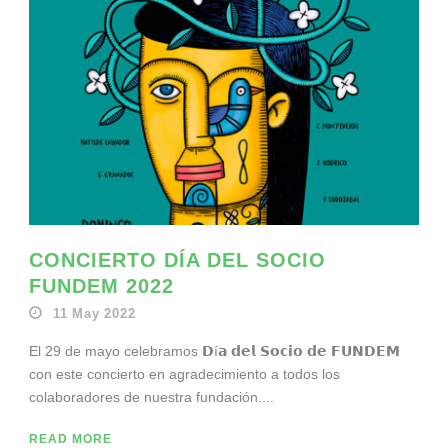
CONCIERTO DÍA DEL SOCIO
FUNDEM 2022
11 May 2022
El 29 de mayo celebramos 𝗗í𝗮 𝗱𝗲𝗹 𝗦𝗼𝗰𝗶𝗼 𝗱𝗲 𝗙𝗨𝗡𝗗𝗘𝗠
con este concierto en agradecimiento a todos los
colaboradores de nuestra fundación....
READ MORE