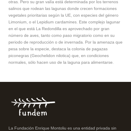
otras. Pero su gran valía está determinada por los terrenos
salinos que rodean las lagunas donde crecen formaciones
vegetales prioritarias según la UE, con especies del género
Limonium, o el Lepidium cardamines. Este complejo lagunar
en el que está La Redondilla es aprovechado por gran
número de aves, tanto como paso migratorio como en su
periodo de reproducción o de invernada. Por la amenaza que
pesa sobre la especie, destaca la colonia de pagazas
piconegras (Geochelidon nilotica) que, en condiciones
normales, sólo hacen uso de la laguna para alimentarse.
La Fundación Enrique Montoliu es una entidad privada sin